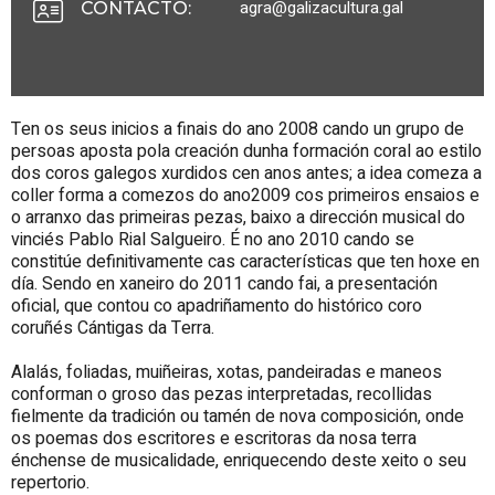
agra@galizacultura.gal
CONTACTO
:
Ten os seus inicios a finais do ano 2008 cando un grupo de
persoas aposta pola creación dunha formación coral ao estilo
dos coros galegos xurdidos cen anos antes; a idea comeza a
coller forma a comezos do ano2009 cos primeiros ensaios e
o arranxo das primeiras pezas, baixo a dirección musical do
vinciés Pablo Rial Salgueiro. É no ano 2010 cando se
constitúe definitivamente cas características que ten hoxe en
día. Sendo en xaneiro do 2011 cando fai, a presentación
oficial, que contou co apadriñamento do histórico coro
coruñés Cántigas da Terra.
Alalás, foliadas, muiñeiras, xotas, pandeiradas e maneos
conforman o groso das pezas interpretadas, recollidas
fielmente da tradición ou tamén de nova composición, onde
os poemas dos escritores e escritoras da nosa terra
énchense de musicalidade, enriquecendo deste xeito o seu
repertorio.