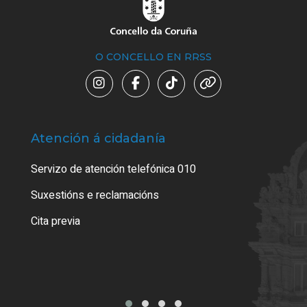
O CONCELLO EN RRSS
Atención á cidadanía
Trá
Servizo de atención telefónica 010
Empa
certi
Suxestións e reclamacións
Como
Cita previa
Tarx