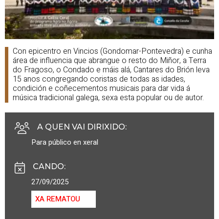
Con epicentro en Vincios (Gondomar-Pontevedra) e cunha
área de influencia que abrangue o resto do Miñor, a Terra
do Fragoso, o Condado e máis alá, Cantares do Brión leva
15 anos congregando coristas de todas as idades,
condición e coñecementos musicais para dar vida á
música tradicional galega, sexa esta popular ou de autor.
A QUEN VAI DIRIXIDO
:
Para público en xeral
CANDO
:
27/09/2025
XA REMATOU