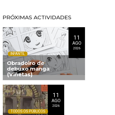
PRÓXIMAS ACTIVIDADES
11
AGO
2026
INFANTIL
Obradoiro de
debuxo manga
(Viñetas)
.
11
AGO
2026
TODOS OS PÚBLICOS