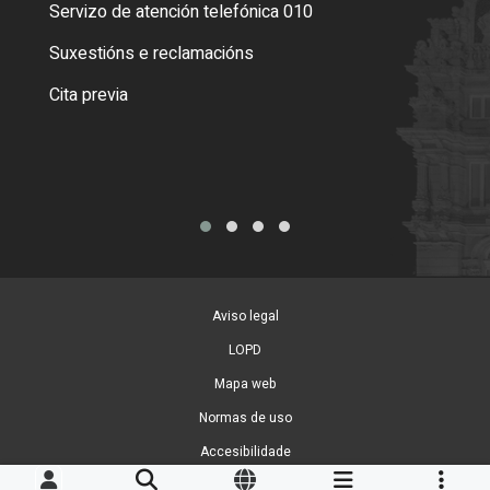
Servizo de atención telefónica 010
Empa
certi
Suxestións e reclamacións
Como
Cita previa
Tarx
Aviso legal
LOPD
Mapa web
Normas de uso
Accesibilidade
Xestión de cookies