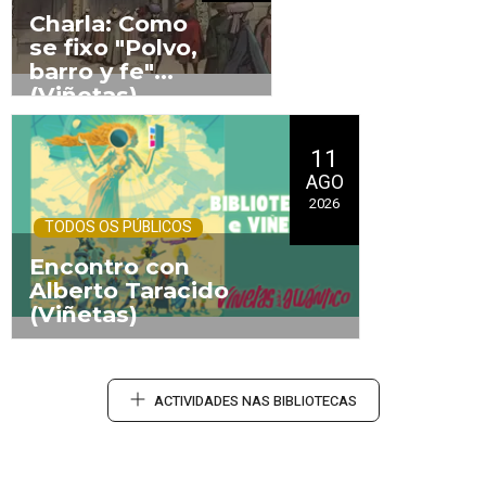
Charla: Como
se fixo "Polvo,
barro y fe"
(Viñetas)
.
11
AGO
2026
TODOS OS PÚBLICOS
Encontro con
Alberto Taracido
(Viñetas)
.
Carpa na Rúa da Banda Deseñada
ACTIVIDADES NAS BIBLIOTECAS