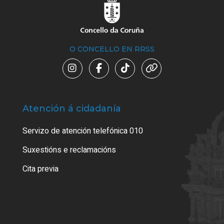
O CONCELLO EN RRSS
Atención á cidadanía
Trá
Servizo de atención telefónica 010
Empa
certi
Suxestións e reclamacións
Como
Cita previa
Tarx