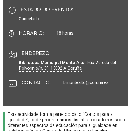
ESTADO DO EVENTO
:
Cancelado
18 horas
HORARIO
:
ENDEREZO:
Biblioteca Municipal Monte Alto
.
Rúa Vereda del
Polvorín s/n, 3º.
15002
A Coruña
b
montealto
@coruna.es
CONTACTO
:
Esta actividade forma parte do ciclo "Contos para a
igualdade", onde programamos distintos obradoiros sobre
diferentes aspectos da educación para a igualdade en