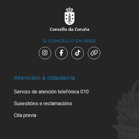
O CONCELLO EN RRSS
Atención á cidadanía
Trá
Servizo de atención telefónica 010
Empa
certi
Suxestións e reclamacións
Como
Cita previa
Tarx