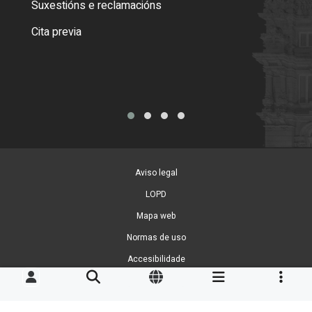
Suxestións e reclamacións
Como
Cita previa
Tarx
Aviso legal
LOPD
Mapa web
Normas de uso
Accesibilidade
Xestión de cookies