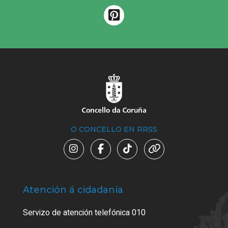
O CONCELLO EN RRSS
Atención á cidadanía
Trá
Servizo de atención telefónica 010
Empa
certi