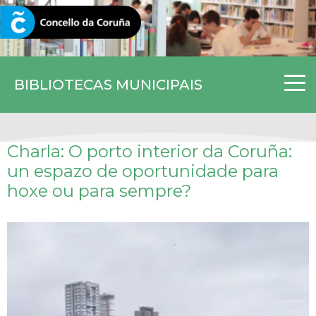
CORUNA.GAL
BIBLIOTECAS MUNICIPAIS
Charla: O porto interior da Coruña:
un espazo de oportunidade para
hoxe ou para sempre?