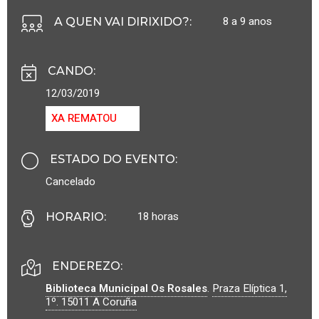
8 a 9 anos
A QUEN VAI DIRIXIDO?
:
CANDO
:
12/03/2019
XA REMATOU
ESTADO DO EVENTO
:
Cancelado
18 horas
HORARIO
:
ENDEREZO:
Biblioteca Municipal Os Rosales
.
Praza Elíptica 1,
1º.
15011
A Coruña