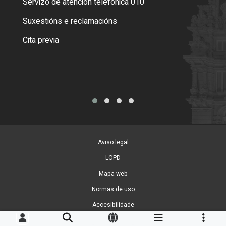
Servizo de atención telefónica 010
Empa
certi
Suxestións e reclamacións
Como
Cita previa
Tarx
Aviso legal
LOPD
Mapa web
Normas de uso
Accesibilidade
Xestión de cookies