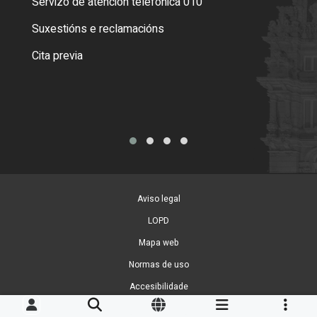
Servizo de atención telefónica 010
Empa
certi
Suxestións e reclamacións
Como
Cita previa
Tarx
Aviso legal
LOPD
Mapa web
Normas de uso
Accesibilidade
Xestión de cookies