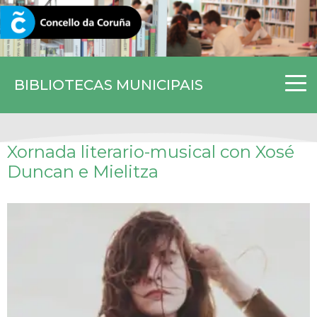
CORUNA.GAL
BIBLIOTECAS MUNICIPAIS
Xornada literario-musical con Xosé
Duncan e Mielitza