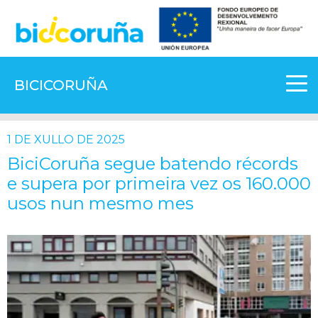
BICICORUÑA
1 DE XULLO DE 2025
BiciCoruña segue batendo récords
e supera por primeira vez os 160.000
usos nun mesmo mes