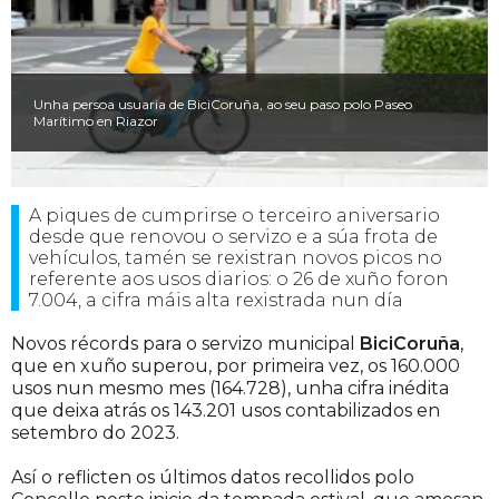
Unha persoa usuaria de BiciCoruña, ao seu paso polo Paseo
Marítimo en Riazor
A piques de cumprirse o terceiro aniversario
desde que renovou o servizo e a súa frota de
vehículos, tamén se rexistran novos picos no
referente aos usos diarios: o 26 de xuño foron
7.004, a cifra máis alta rexistrada nun día
Novos récords para o servizo municipal
BiciCoruña
,
que en xuño superou, por primeira vez, os 160.000
usos nun mesmo mes (164.728), unha cifra inédita
que deixa atrás os 143.201 usos contabilizados en
setembro do 2023.
Así o reflicten os últimos datos recollidos polo