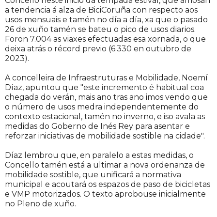
Concello neste inicio da tempada estival, que amosan
a tendencia á alza de BiciCoruña con respecto aos
usos mensuais e tamén no día a día, xa que o pasado
26 de xuño tamén se bateu o pico de usos diarios.
Foron 7.004 as viaxes efectuadas esa xornada, o que
deixa atrás o récord previo (6.330 en outubro de
2023).
A concelleira de Infraestruturas e Mobilidade, Noemí
Díaz, apuntou que "este incremento é habitual coa
chegada do verán, mais ano tras ano imos vendo que
o número de usos medra independentemente do
contexto estacional, tamén no inverno, e iso avala as
medidas do Goberno de Inés Rey para asentar e
reforzar iniciativas de mobilidade sostible na cidade".
Díaz lembrou que, en paralelo a estas medidas, o
Concello tamén está a ultimar a nova ordenanza de
mobilidade sostible, que unificará a normativa
municipal e acoutará os espazos de paso de bicicletas
e VMP motorizados. O texto aprobouse inicialmente
no Pleno de xuño.