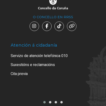
O CONCELLO EN RRSS
Atención á cidadanía
Trá
Servizo de atención telefónica 010
Empa
certi
Suxestións e reclamacións
Como
Cita previa
Tarx