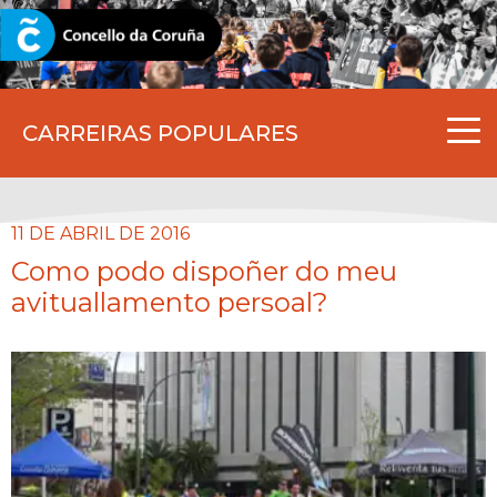
CORUNA.GAL
CARREIRAS POPULARES
11 DE ABRIL DE 2016
Como podo dispoñer do meu
avituallamento persoal?