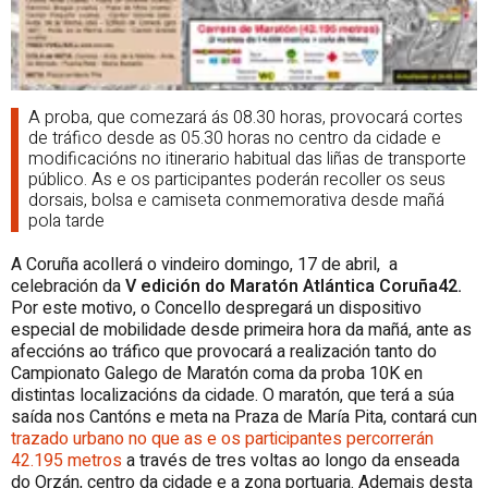
A proba, que comezará ás 08.30 horas, provocará cortes
de tráfico desde as 05.30 horas no centro da cidade e
modificacións no itinerario habitual das liñas de transporte
público. As e os participantes poderán recoller os seus
dorsais, bolsa e camiseta conmemorativa desde mañá
pola tarde
A Coruña acollerá o vindeiro domingo, 17 de abril, a
celebración da
V edición do Maratón Atlántica Coruña42.
Por este motivo, o Concello despregará un dispositivo
especial de mobilidade desde primeira hora da mañá, ante as
afeccións ao tráfico que provocará a realización tanto do
Campionato Galego de Maratón coma da proba 10K en
distintas localizacións da cidade. O maratón, que terá a súa
saída nos Cantóns e meta na Praza de María Pita, contará cun
trazado urbano no que as e os participantes percorrerán
42.195 metros
a través de tres voltas ao longo da enseada
do Orzán, centro da cidade e a zona portuaria. Ademais desta