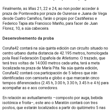
Finalmente, as liñas 21, 22 e 24, ao non poder acceder á
praza de Pontevedra por praza de Ourense e Juana de Vega
desde Cuatro Camiños, farán o propio por Castiñeiras e
Federico Tapia ata Francisco Mariño, para facer de Juan
Florez, 10, a súa cabeceira.
Desenvolvemento da proba
Coruña42 contará na súa quinta edición cun circuíto situado no
centro urbano dunha distancia de 42.195 metros, homologada
pola Real Federación Española de Atletismo. O trazado, que
terá tres voltas de 14.000 metros cada unha, terá a meta
localizada na praza de María Pita. Na súa quinta edición,
Coruña42 contará coa participación de 5 lebres que irán
identificadas con camiseta e globo e que marcarán cinco
tempos diferenciados (2.45 h, 3.00 h, 3.30 h, 3.45 h e 4 h) para
acompañar as e aos corredores.
En relación ao avituallamento –composto por auga, bebida
isotónica e froita–, este ano o Maratón contará con tres
postos, que estarán localizados a partir do quilómetro 5 nas