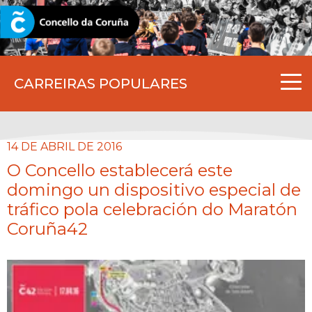
CORUNA.GAL
CARREIRAS POPULARES
14 DE ABRIL DE 2016
O Concello establecerá este
domingo un dispositivo especial de
tráfico pola celebración do Maratón
Coruña42