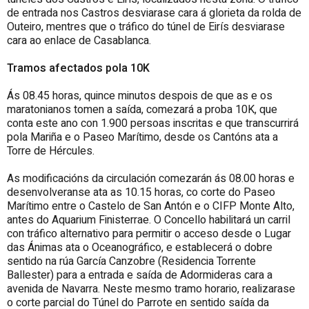
de entrada nos Castros desviarase cara á glorieta da rolda de
Outeiro, mentres que o tráfico do túnel de Eirís desviarase
cara ao enlace de Casablanca.
Tramos afectados pola 10K
Ás 08.45 horas, quince minutos despois de que as e os
maratonianos tomen a saída, comezará a proba 10K, que
conta este ano con 1.900 persoas inscritas e que transcurrirá
pola Mariña e o Paseo Marítimo, desde os Cantóns ata a
Torre de Hércules.
As modificacións da circulación comezarán ás 08.00 horas e
desenvolveranse ata as 10.15 horas, co corte do Paseo
Marítimo entre o Castelo de San Antón e o CIFP Monte Alto,
antes do Aquarium Finisterrae. O Concello habilitará un carril
con tráfico alternativo para permitir o acceso desde o Lugar
das Ánimas ata o Oceanográfico, e establecerá o dobre
sentido na rúa García Canzobre (Residencia Torrente
Ballester) para a entrada e saída de Adormideras cara a
avenida de Navarra. Neste mesmo tramo horario, realizarase
o corte parcial do Túnel do Parrote en sentido saída da