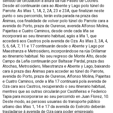
sentido de circulación á altura da rúa Paseo de Coches.
Desde alí continuarán cara ao Abente y Lago polo túnel do
Parrote. As liñas 1, 1A, 2, 2A, 23 e 23A, que finalizan neste
punto o seu percorrido, terán esta parada na praza das
Ánimas, coa finalidade de volver polo túnel do Parrote cara a
avenida do Porto, praza de Ourense, avenida Alfonso Molina,
Pajaritas e Cuatro Caminos, desde onde cada liña se
incorporará ao seu itinerario habitual, agás a liña 1, que
accederá aos Castros pola avenida de Oza. As liñas 3, 3A, 4,
5, 6, 6A, 7, 11 e 17 continuarán desde o Abente y Lago por
Maestranza e Metrosidero, incorporándose na rúa Orillamar
ao itinerarrio habitual. No seu regreso de Monte Alto, desde
Campo da Leña continuarán por Baltasar Pardal, praza das
Atochas, Metrosidero, Maestranza e Abente y Lago, baixando
cara á praza das Ánimas para acceder ao túnel do Parrote,
avenida do Porto, praza de Ourense, Alfonso Molina, Pajaritas
e Cuatro Caminos, onde a liña 17 continuará pola avenida de
Oza cara aos Castros, recuperando o seu itinerario habitual,
mentres que as outras circularán por Castiñeiras e Federico
Tapia para incorporarse ao seu percorrido en Juan Florez, 10.
Deste modo, as persoas usuarias do transporte público
urbano das liñas 1, 14 e 17 da avenida do Exército deberán
trasladarse á avenida de Oza para poder empregalo.