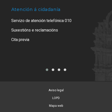
Atención á cidadanía
Trá
Servizo de atención telefónica 010
Empa
certi
Suxestións e reclamacións
Como
Cita previa
Tarx
Aviso legal
LOPD
Mapa web