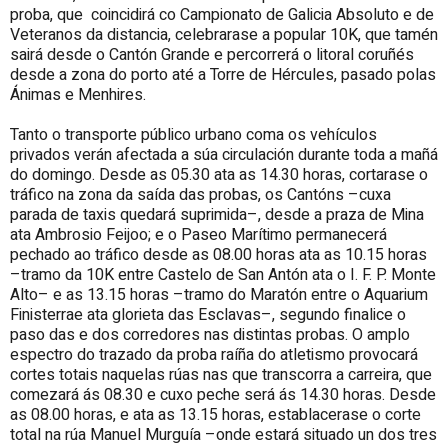
proba, que coincidirá co Campionato de Galicia Absoluto e de
Veteranos da distancia, celebrarase a popular 10K, que tamén
sairá desde o Cantón Grande e percorrerá o litoral coruñés
desde a zona do porto até a Torre de Hércules, pasado polas
Ánimas e Menhires.
Tanto o transporte público urbano coma os vehículos
privados verán afectada a súa circulación durante toda a mañá
do domingo. Desde as 05.30 ata as 14.30 horas, cortarase o
tráfico na zona da saída das probas, os Cantóns –cuxa
parada de taxis quedará suprimida–, desde a praza de Mina
ata Ambrosio Feijoo; e o Paseo Marítimo permanecerá
pechado ao tráfico desde as 08.00 horas ata as 10.15 horas
–tramo da 10K entre Castelo de San Antón ata o I. F. P. Monte
Alto– e as 13.15 horas –tramo do Maratón entre o Aquarium
Finisterrae ata glorieta das Esclavas–, segundo finalice o
paso das e dos corredores nas distintas probas. O amplo
espectro do trazado da proba raíña do atletismo provocará
cortes totais naquelas rúas nas que transcorra a carreira, que
comezará ás 08.30 e cuxo peche será ás 14.30 horas. Desde
as 08.00 horas, e ata as 13.15 horas, establacerase o corte
total na rúa Manuel Murguía –onde estará situado un dos tres