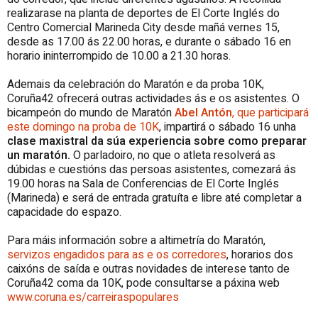
realizarase na planta de deportes de El Corte Inglés do
Centro Comercial Marineda City desde mañá vernes 15,
desde as 17.00 ás 22.00 horas, e durante o sábado 16 en
horario ininterrompido de 10.00 a 21.30 horas.
Ademais da celebración do Maratón e da proba 10K,
Coruña42 ofrecerá outras actividades ás e os asistentes. O
bicampeón do mundo de Maratón
Abel Antón
, que participará
este domingo na proba de 10K
, impartirá o sábado 16 unha
clase maxistral da súa experiencia sobre como preparar
un maratón.
O parladoiro, no que o atleta resolverá as
dúbidas e cuestións das persoas asistentes, comezará ás
19.00 horas na Sala de Conferencias de El Corte Inglés
(Marineda) e será de entrada gratuíta e libre até completar a
capacidade do espazo.
Para máis información sobre a altimetría do Maratón,
servizos engadidos para as e os corredores
, horarios dos
caixóns de saída e outras novidades de interese tanto de
Coruña42 coma da 10K, pode consultarse a páxina web
www.coruna.es/carreiraspopulares