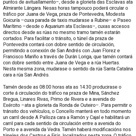
puntos de avituallamento–, desde a glorieta das Esclavas ata
Almirante Lángara. Nesas horas tampouco poderá circular o
tráfico por Juana de Vega, praza de Pontevedra, Modesta
Goicuría –cuxa parada de taxis mudarase a Rubine– e Paseo
Marítimo –desde o Aquarium ata Esclavas–, cuxas accesos
directos desde as rúas no mesmo tramo tamén estarán
cortados. Para facilitar o tránsito, o túnel da praza de
Pontevedra contará con dobre sentido de circulación,
permitindo a conexión de San Andrés con Juan Florez e
Francisco Mariño a través de Durán Loriga, que tamén contará
con dobre sentido entre Juana de Vega e a rúa Huertas.
Nesta mesma zona, mudarase o sentido da rúa Santa Catalina
cara a rúa San Andrés.
Tamén desde as 08.00 horas ata as 14.30 producirase o
corte á circulación do tráfico na praza de Mina, Sánchez
Bregua, Linares Rivas, Primo de Rivera e a avenida do
Exército –ata a glorieta da Ronda de Outeiro–. Para permitir o
tránsito dos vehículos, o Concello manterá en todo momento
un carril desde A Palloza cara a Ramón y Cajal e habilitará un
carril para cada sentido da circulación entre a avenida do
Porto e a avenida da Vedra. Tamén haberá modificacións nos
túneles dos Castros e Eirís, localizados nesta zona. O tráfico