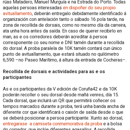
rúas Matadero, Manuel Murguía e na Estrada do Porto. Todas
aquelas persoas interesadas
en dispoñer do seu propio
avituallamento
, deberán entregalo debidamente identificado á
organización con antelación tanto o sábado 16 pola tarde, na
zona de recollida de dorsais, como no mesmo día da carreira,
ata unha hora antes da saída. En caso de querer recibirlo en
man, as e os corredores deberán acreditar á persoa
corresponente co seu nome e DNI tamén durante a recollida
do dorsal. A proba paralela de 10K tamén contará cun único
punto de avituallamento, que estará situado no quilómetro
6,590 –no Paseo Marítimo, á altura da entrada de Cocheras–.
Recollida de dorsais e actividades para as e os
participantes
As e os participantes da V edición de Coruña42 e da 10K
poderán recoller o seu dorsal desde mañá venres, día 15.
Cada dorsal, que incluirá un QR que permitirá coñecer os
tempos marcados durante a proba, terá unha banda ancha de
diferente cor que identificará o caixón de saída desde o que
se deberá posicionar a persoa participante. Xunto ao dorsal,
entregarase a camiseta conmemorativa da proba
e a bolsa
do corredor, que inclúe diferentes agasallos. A recollida