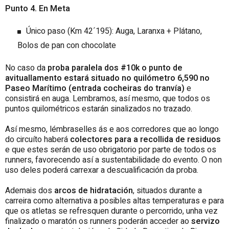
Punto 4. En Meta
Único paso (Km 42´195): Auga, Laranxa + Plátano,
Bolos de pan con chocolate
No caso da
proba paralela dos #10k o punto de
avituallamento estará situado no quilómetro 6,590 no
Paseo Marítimo (entrada cocheiras do tranvía)
e
consistirá en auga. Lembramos, así mesmo, que todos os
puntos quilométricos estarán sinalizados no trazado.
Así mesmo, lémbraselles ás e aos corredores que ao longo
do circuíto haberá
colectores para a recollida de residuos
e que estes serán de uso obrigatorio por parte de todos os
runners, favorecendo así a sustentabilidade do evento. O non
uso deles poderá carrexar a descualificación da proba.
Ademais dos
arcos de hidratación
, situados durante a
carreira como alternativa a posibles altas temperaturas e para
que os atletas se refresquen durante o percorrido, unha vez
finalizado o maratón os runners poderán acceder ao
servizo