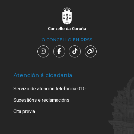
O CONCELLO EN RRSS
Atención á cidadanía
Trá
Servizo de atención telefónica 010
Empa
certi
Suxestións e reclamacións
Como
Cita previa
Tarx