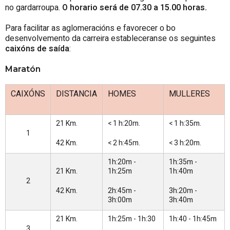
no gardarroupa.
O horario será de 07.30 a 15.00 horas.
Para facilitar as aglomeracións e favorecer o bo
desenvolvemento da carreira estableceranse os seguintes
caixóns de saída
:
Maratón
CAIXÓNS
DISTANCIA
HOMES
MULLERES
21 Km.
< 1 h:20m.
< 1 h:35m.
1
42 Km.
< 2 h:45m.
< 3 h:20m.
1h:20m -
1h:35m -
21 Km.
1h:25m
1h:40m
2
42 Km.
2h:45m -
3h:20m -
3h:00m
3h:40m
21 Km.
1h:25m - 1h:30
1h:40 - 1h:45m
3