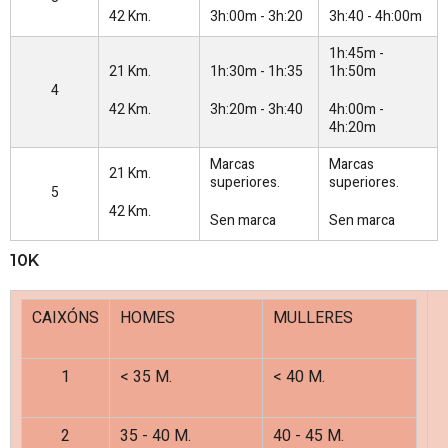
42 Km.
3h:00m - 3h:20
3h:40 - 4h:00m
1h:45m -
21 Km.
1h:30m - 1h:35
1h:50m
4
42 Km.
3h:20m - 3h:40
4h:00m -
4h:20m
Marcas
Marcas
21 Km.
superiores.
superiores.
5
42 Km.
Sen marca
Sen marca
10K
CAIXÓNS
HOMES
MULLERES
1
< 35 M.
< 40 M.
2
35 - 40 M.
40 - 45 M.