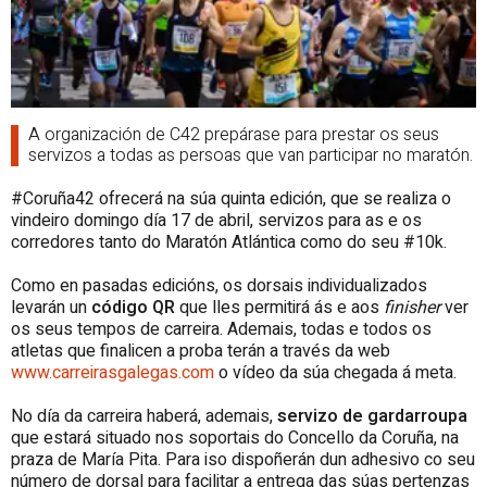
A organización de C42 prepárase para prestar os seus
servizos a todas as persoas que van participar no maratón.
#Coruña42 ofrecerá na súa quinta edición, que se realiza o
vindeiro domingo día 17 de abril, servizos para as e os
corredores tanto do Maratón Atlántica como do seu #10k.
Como en pasadas edicións, os dorsais individualizados
levarán un
código QR
que lles permitirá ás e aos
finisher
ver
os seus tempos de carreira. Ademais, todas e todos os
atletas que finalicen a proba terán a través da web
www.carreirasgalegas.com
o vídeo da súa chegada á meta.
No día da carreira haberá, ademais,
servizo de gardarroupa
que estará situado nos soportais do Concello da Coruña, na
praza de María Pita. Para iso dispoñerán dun adhesivo co seu
número de dorsal para facilitar a entrega das súas pertenzas