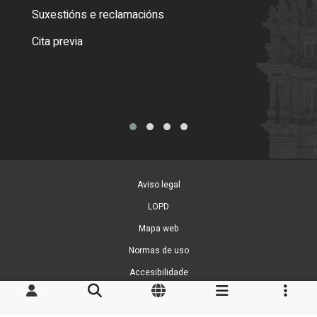
certi
Suxestións e reclamacións
Como
Cita previa
Tarx
Aviso legal
LOPD
Mapa web
Normas de uso
Accesibilidade
Xestión de cookies