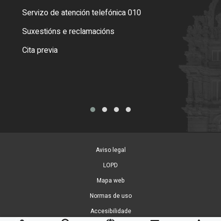
Servizo de atención telefónica 010
Empa
certi
Suxestións e reclamacións
Como
Cita previa
Tarx
Aviso legal
LOPD
Mapa web
Normas de uso
Accesibilidade