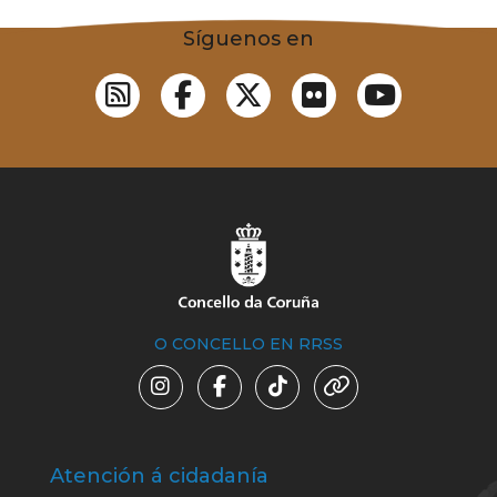
Síguenos en
O CONCELLO EN RRSS
Atención á cidadanía
Trá