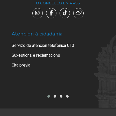
O CONCELLO EN RRSS
Atención á cidadanía
Trá
Servizo de atención telefónica 010
Empa
certi
Suxestións e reclamacións
Como
Cita previa
Tarx