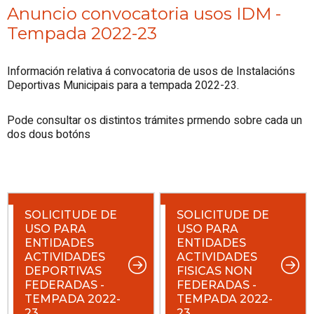
Anuncio convocatoria usos IDM -
Tempada 2022-23
Información relativa á convocatoria de usos de Instalacións
Deportivas Municipais para a tempada 2022-23.
Pode consultar os distintos trámites prmendo sobre cada un
dos dous botóns
SOLICITUDE DE
SOLICITUDE DE
USO PARA
USO PARA
ENTIDADES
ENTIDADES
ACTIVIDADES
ACTIVIDADES
DEPORTIVAS
FISICAS NON
FEDERADAS -
FEDERADAS -
TEMPADA 2022-
TEMPADA 2022-
23
23