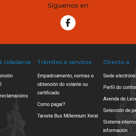
Síguenos en
á cidadanía
Trámites e servizos
Directo a
ención
Empadroamento, normas e
Sede electrónic
0
obtención do volante ou
Perfil do contr
certificado
 reclamacións
Axenda de Lec
Como pagar?
Selección de p
Tarxeta Bus Millennium Xeral
Sistema intern
información