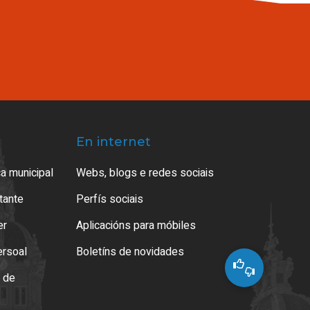
En internet
a municipal
Webs, blogs e redes sociais
atante
Perfís sociais
er
Aplicacións para móbiles
ersoal
Boletíns de novidades
o de