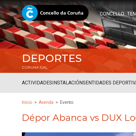
CONCELLO
TE
DEPORTES
CORUNA.GAL
ACTIVIDADES
INSTALACIÓNS
ENTIDADES DEPORTIV
Inicio
Axenda
Evento
Dépor Abanca vs DUX L