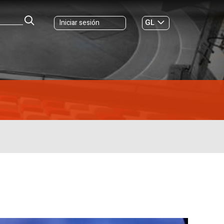
GL
Iniciar sesión
ES
|