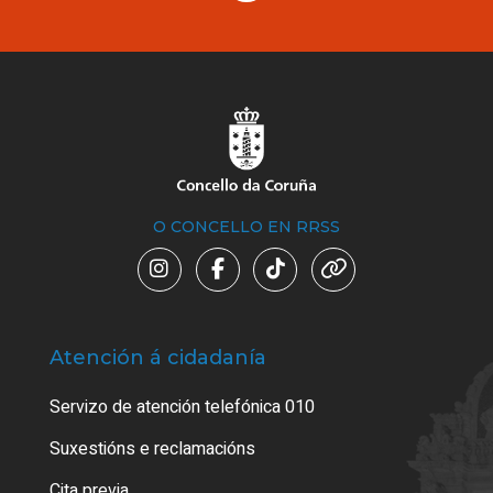
O CONCELLO EN RRSS
Atención á cidadanía
Trá
Servizo de atención telefónica 010
Empa
certi
Suxestións e reclamacións
Como
Cita previa