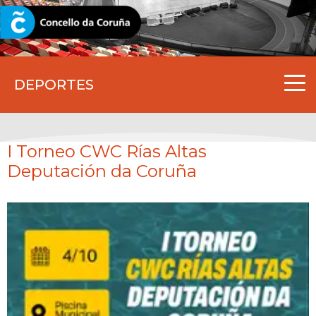
CORUNA.GAL
DEPORTES
I Torneo CWC Rías Altas
Deputación da Coruña