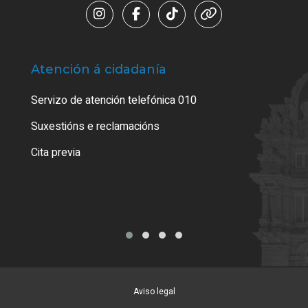
Atención á cidadanía
Trá
Servizo de atención telefónica 010
Empa
certi
Suxestións e reclamacións
Como
Cita previa
Tarx
Aviso legal