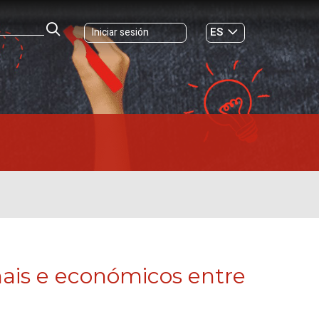
ES
Iniciar sesión
GL
onais e económicos entre