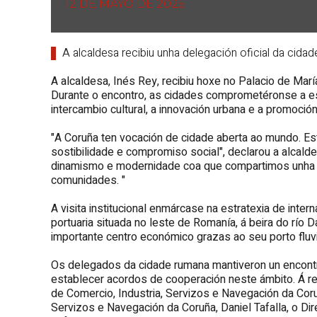
12 DE MAYO DE 2025
A alcaldesa recibiu unha delegación oficial da cid
A alcaldesa, Inés Rey, recibiu hoxe no Palacio de Mar
Durante o encontro, as cidades comprometéronse a es
intercambio cultural, a innovación urbana e a promoción 
"A Coruña ten vocación de cidade aberta ao mundo. E
sostibilidade e compromiso social", declarou a alcald
dinamismo e modernidade coa que compartimos unha v
comunidades. "
A visita institucional enmárcase na estratexia de inte
portuaria situada no leste de Romanía, á beira do rí
importante centro económico grazas ao seu porto fluvi
Os delegados da cidade rumana mantiveron un encontr
establecer acordos de cooperación neste ámbito. Á re
de Comercio, Industria, Servizos e Navegación da Coru
Servizos e Navegación da Coruña, Daniel Tafalla, o Di