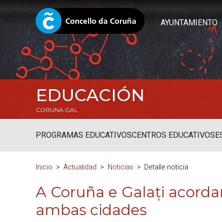
AYUNTAMIENTO
EDUCACIÓN
CORUNA.GAL
PROGRAMAS EDUCATIVOS
CENTROS EDUCATIVOS
E
Inicio
Actualidad
Noticias
Detalle noticia
A Coruña e Galați acordan
ambas cidades