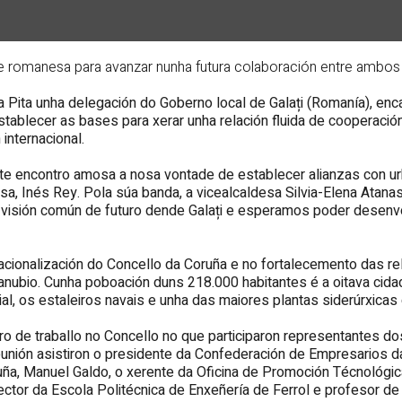
ade romanesa para avanzar nunha futura colaboración entre ambos
ía Pita unha delegación do Goberno local de Galați (Romanía), enc
tablecer as bases para xerar unha relación fluida de cooperac
internacional.
ste encontro amosa a nosa vontade de establecer alianzas con 
esa, Inés Rey. Pola súa banda, a vicealcaldesa Silvia-Elena Ata
isión común de futuro dende Galați e esperamos poder desenvo
rnacionalización do Concello da Coruña e no fortalecemento das r
o Danubio. Cunha poboación duns 218.000 habitantes é a oitava c
al, os estaleiros navais e unha das maiores plantas siderúrxicas 
o de traballo no Concello no que participaron representantes d
unión asistiron o presidente da Confederación de Empresarios da 
ña, Manuel Galdo, o xerente da Oficina de Promoción Técnológica
rector da Escola Politécnica de Enxeñería de Ferrol e profesor d