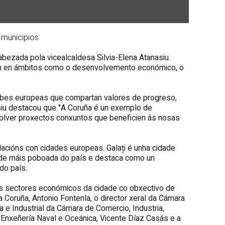
 municipios
abezada pola vicealcaldesa Silvia-Elena Atanasiu.
ión en ámbitos como o desenvolvemento económico, o
urbes europeas que compartan valores de progreso,
nasiu destacou que "A Coruña é un exemplo de
lver proxectos conxuntos que beneficien ás nosas
elacións con cidades europeas. Galați é unha cidade
idade máis poboada do país e destaca como un
do país.
os sectores económicos da cidade co obxectivo de
Coruña, Antonio Fontenla, o director xeral da Cámara
 e Industrial da Cámara de Comercio, Industria,
e Enxeñería Naval e Oceánica, Vicente Díaz Casás e a