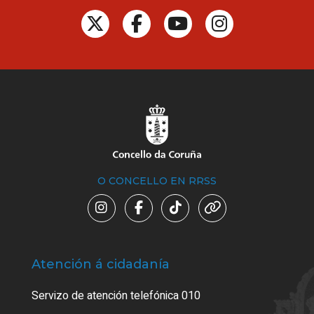
O CONCELLO EN RRSS
Atención á cidadanía
Trá
Servizo de atención telefónica 010
Empa