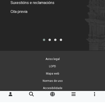
certi
Suxestións e reclamacións
Como
Cita previa
Tarx
Aviso legal
LOPD
Mapa web
Normas de uso
Accesibilidade
Xestión de cookies