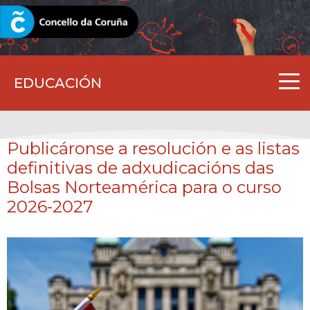
CORUNA.GAL
EDUCACIÓN
Publicáronse a resolución e as listas
definitivas de adxudicacións das
Bolsas Norteamérica para o curso
2026-2027