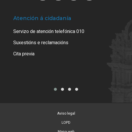
Atención á cidadanía
Trá
Servizo de atención telefónica 010
Empa
certi
Suxestións e reclamacións
Como
Cita previa
Tarx
Aviso legal
LOPD
Mapa web