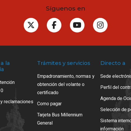
Síguenos en
a la
Trámites y servicios
Directo a
ía
Empadronamiento, normas y
Sede electróni
atención
obtención del volante o
Perfil del cont
10
certificado
Agenda de Oci
 y reclamaciones
Como pagar
Selección de p
Tarjeta Bus Millennium
Sistema intern
General
información