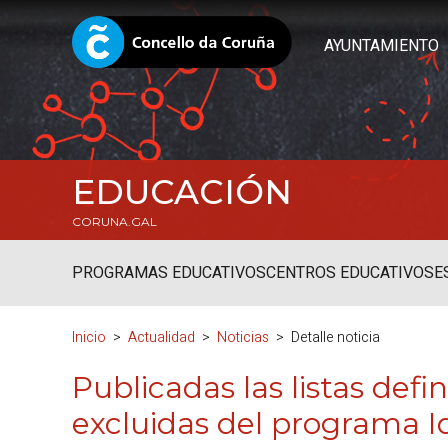
AYUNTAMIENTO
EDUCACIÓN
CORUNA.GAL
PROGRAMAS EDUCATIVOS
CENTROS EDUCATIVOS
E
Inicio
Actualidad
Noticias
Detalle noticia
Publicadas las listas defi
excluidas del programa 