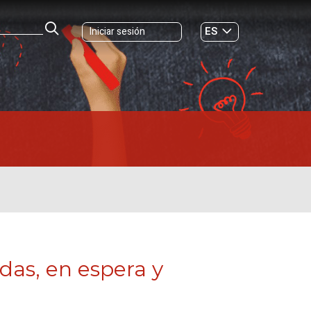
ES
Iniciar sesión
GL
adas, en espera y