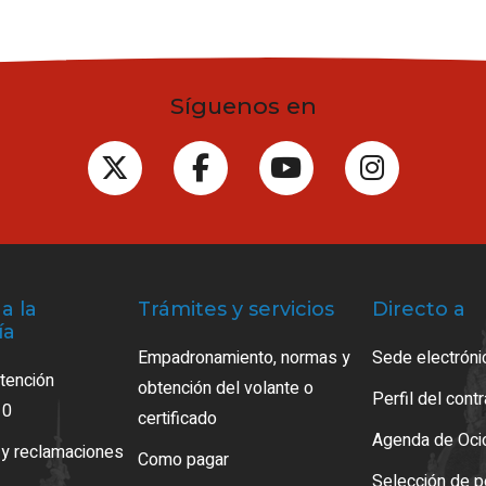
Síguenos en
a la
Trámites y servicios
Directo a
ía
Empadronamiento, normas y
Sede electróni
atención
obtención del volante o
Perfil del cont
10
certificado
Agenda de Oci
 y reclamaciones
Como pagar
Selección de p