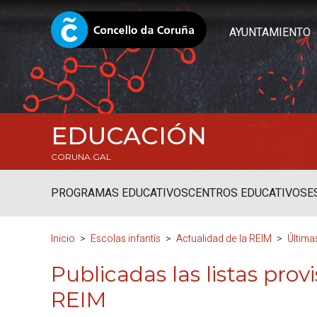
AYUNTAMIENTO
EDUCACIÓN
CORUNA.GAL
PROGRAMAS EDUCATIVOS
CENTROS EDUCATIVOS
E
Inicio
Escolas infantís
Actualidad de la REIM
Última
Publicadas las listas prov
REIM