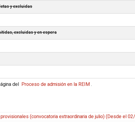
letas y excluidas
tidas, excluidas y en espera
página del
Proceso de admisión en la REIM
.
provisionales (convocatoria extraordinaria de julio)
(
Desde el 02