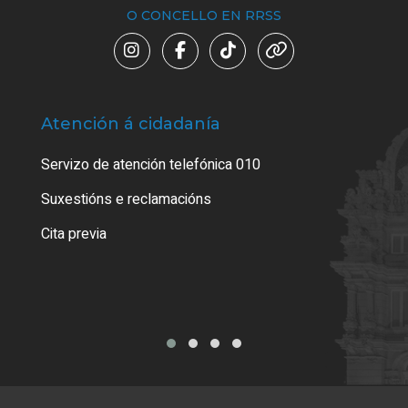
O CONCELLO EN RRSS
Atención á cidadanía
Trá
Servizo de atención telefónica 010
Empa
certi
Suxestións e reclamacións
Como
Cita previa
Tarx