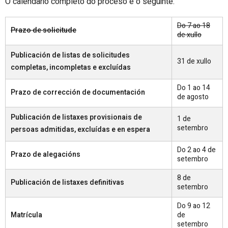
O calendario completo do proceso é o seguinte:
Do 7 ao 18
Prazo de solicitude
de xullo
Publicación de listas de solicitudes
31 de xullo
completas, incompletas e excluídas
Do 1 ao 14
Prazo de corrección de documentación
de agosto
Publicación de listaxes provisionais de
1 de
setembro
persoas admitidas, excluídas e en espera
Do 2 ao 4 de
Prazo de alegacións
setembro
8 de
Publicación de listaxes definitivas
setembro
Do 9 ao 12
Matrícula
de
setembro