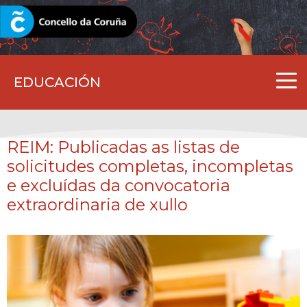
CORUNA.GAL
EDUCACIÓN
REIM: Publicadas as listas de
solicitudes completas, incompletas
e excluídas da convocatoria
extraordinaria de xullo