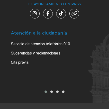
EL AYUNTAMIENTO EN RRSS
Atención a la ciudadanía
Trá
Servicio de atención telefónica 010
Empa
o cer
Sugerencias y reclamaciones
Como
Cita previa
Tarj