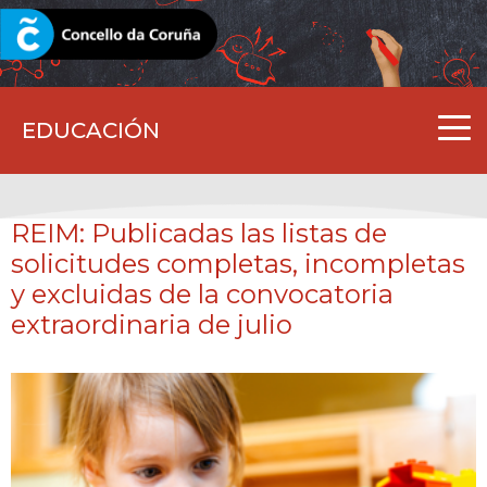
CORUNA.GAL
EDUCACIÓN
REIM: Publicadas las listas de
solicitudes completas, incompletas
y excluidas de la convocatoria
extraordinaria de julio