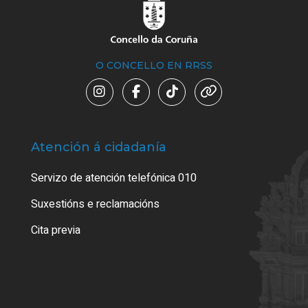
O CONCELLO EN RRSS
Atención á cidadanía
Trá
Servizo de atención telefónica 010
Empa
certi
Suxestións e reclamacións
Como
Cita previa
Tarx