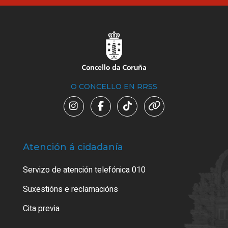
O CONCELLO EN RRSS
Atención á cidadanía
Trá
Servizo de atención telefónica 010
Empa
certi
Suxestións e reclamacións
Como
Cita previa
Tarx