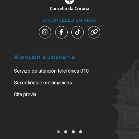
O CONCELLO EN RRSS
Atención á cidadanía
Trá
Servizo de atención telefónica 010
Empa
certi
Suxestións e reclamacións
Como
Cita previa
Tarx