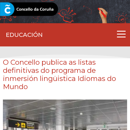
CORUNA.GAL
EDUCACIÓN
O Concello publica as listas
definitivas do programa de
inmersión lingüistica Idiomas do
Mundo