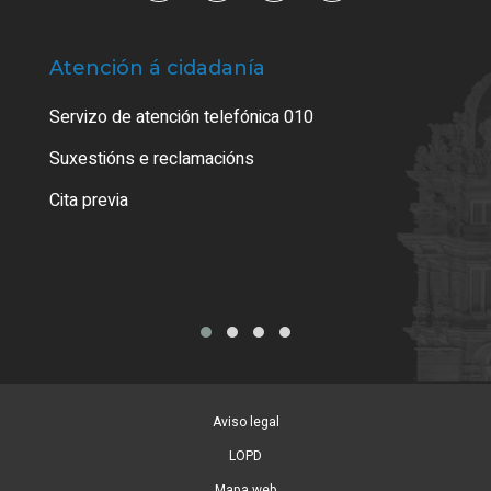
Atención á cidadanía
Trá
Servizo de atención telefónica 010
Empa
certi
Suxestións e reclamacións
Como
Cita previa
Tarx
Aviso legal
LOPD
Mapa web