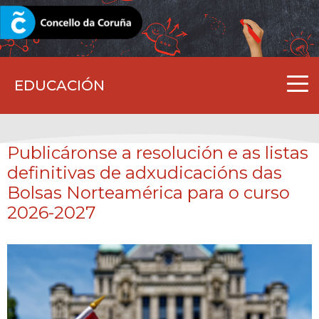
CORUNA.GAL
EDUCACIÓN
Publicáronse a resolución e as listas
definitivas de adxudicacións das
Bolsas Norteamérica para o curso
2026-2027