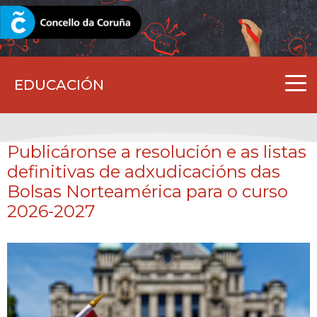
CORUNA.GAL
EDUCACIÓN
Publicáronse a resolución e as listas
definitivas de adxudicacións das
Bolsas Norteamérica para o curso
2026-2027