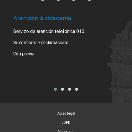
Atención á cidadanía
Trá
Servizo de atención telefónica 010
Empa
certi
Suxestións e reclamacións
Como
Cita previa
Tarx
Aviso legal
LOPD
Mapa web