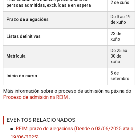
2 de xuño
persoas admitidas, excluídas e en espera
Do 3 ao 19
Prazo de alegacións
de xuño
23 de
Listas definitivas
xuño
Do 25 ao
Matrícula
30 de
xuño
5 de
Inicio do curso
setembro
Máis información sobre o proceso de admisión na páxina do
Proceso de admisión na REIM
.
EVENTOS RELACIONADOS
REIM: prazo de alegacións
(
Dende o 03/06/2025 ata o
19/06/2025
)