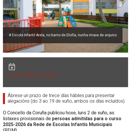
A Escola Infantil Arela, no barrio de Elviña, nunha imaxe de arquivo
2 DE XUÑO DE 2025
Ábrese un prazo de trece días hábiles para presentar
alegacións (do 3 ao 19 de xuño, ambos os días incluídos).
O Concello da Coruña publicou hoxe, luns 2 de xuño, as
listaxes provisionais de
persoas admitidas para o curso
2025-2026 da Rede de Escolas Infantís Municipais
(REIM).