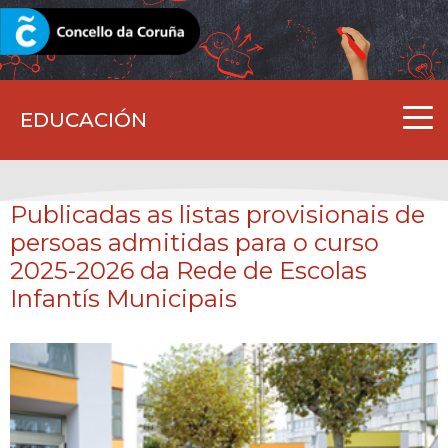
CORUNA.GAL
EDUCACIÓN
Publicadas as listas provisionais de
persoas admitidas para o curso
2025-2026 da Rede de Escolas
Infantís Municipais