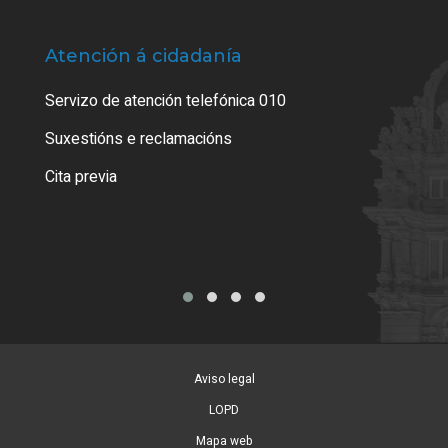
Atención á cidadanía
Trá
Servizo de atención telefónica 010
Empa
certi
Suxestións e reclamacións
Como
Cita previa
Tarx
Aviso legal
LOPD
Mapa web