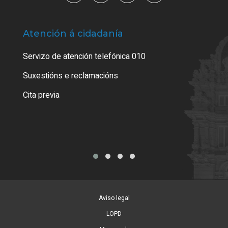
Atención á cidadanía
Trá
Servizo de atención telefónica 010
Empa
certi
Suxestións e reclamacións
Como
Cita previa
Tarx
Aviso legal
LOPD