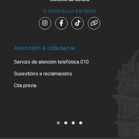
O CONCELLO EN RRSS
Atención á cidadanía
Trá
Servizo de atención telefónica 010
Empa
certi
Suxestións e reclamacións
Como
Cita previa
Tarx