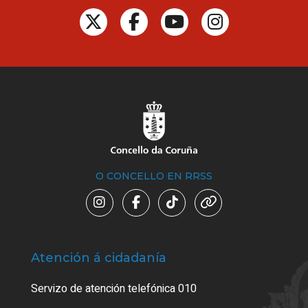
O CONCELLO EN RRSS
Atención á cidadanía
Trá
Servizo de atención telefónica 010
Empa
certi