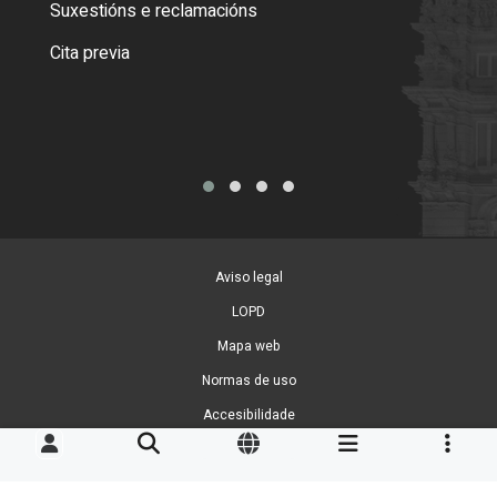
Suxestións e reclamacións
Como
Cita previa
Tarx
Aviso legal
LOPD
Mapa web
Normas de uso
Accesibilidade
Xestión de cookies