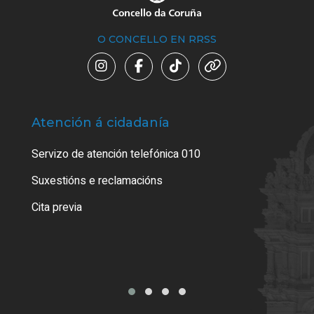
O CONCELLO EN RRSS
Atención á cidadanía
Trá
Servizo de atención telefónica 010
Empa
certi
Suxestións e reclamacións
Como
Cita previa
Tarx