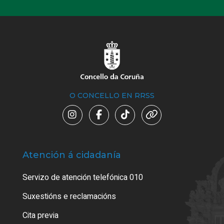
O CONCELLO EN RRSS
Atención á cidadanía
Trá
Servizo de atención telefónica 010
Empa
certi
Suxestións e reclamacións
Como
Cita previa