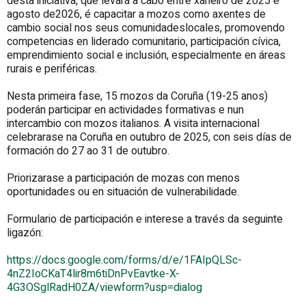
desta iniciativa, que levará a cabo entre xaneiro de 2025 e
agosto de2026, é capacitar a mozos como axentes de
cambio social nos seus comunidadeslocales, promovendo
competencias en liderado comunitario, participación cívica,
emprendimiento social e inclusión, especialmente en áreas
rurais e periféricas.
Nesta primeira fase, 15 mozos da Coruña (19-25 anos)
poderán participar en actividades formativas e nun
intercambio con mozos italianos. A visita internacional
celebrarase na Coruña en outubro de 2025, con seis días de
formación do 27 ao 31 de outubro.
Priorizarase a participación de mozas con menos
oportunidades ou en situación de vulnerabilidade.
Formulario de participación e interese a través da seguinte
ligazón:
https://docs.google.com/forms/d/e/1FAIpQLSc-
4nZ2IoCKaT4lir8m6tiDnPvEavtke-X-
4G3OSglRadH0ZA/viewform?usp=dialog