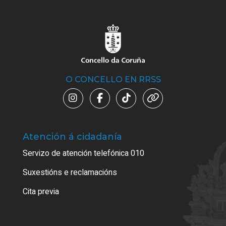
O CONCELLO EN RRSS
Atención á cidadanía
Trá
Servizo de atención telefónica 010
Empa
certi
Suxestións e reclamacións
Como
Cita previa
Tarx