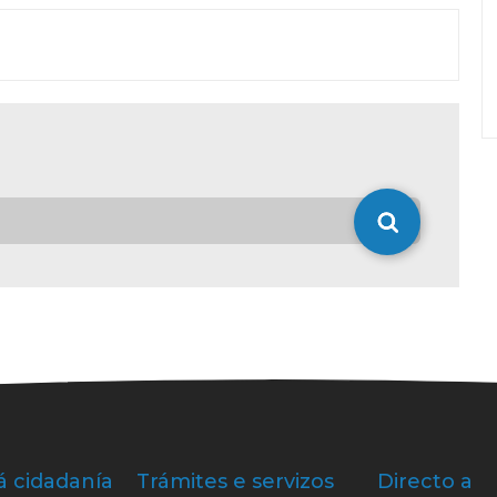
á cidadanía
Trámites e servizos
Directo a