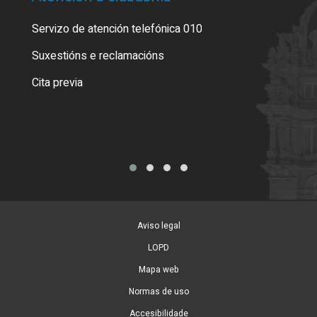
Servizo de atención telefónica 010
Empa
certi
Suxestións e reclamacións
Como
Cita previa
Tarx
Aviso legal
LOPD
Mapa web
Normas de uso
Accesibilidade