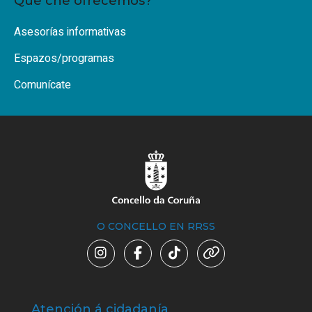
Que che ofrecemos?
Asesorías informativas
Espazos/programas
Comunícate
O CONCELLO EN RRSS
Atención á cidadanía
Trá