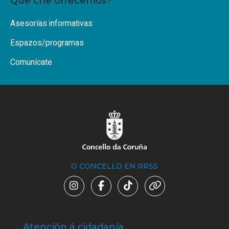
Que che ofrecemos?
Asesorías informativas
Espazos/programas
Comunícate
O CONCELLO EN RRSS
Atención á cidadanía
Trá