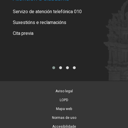
Servizo de atención telefónica 010
Empa
certi
Suxestións e reclamacións
Como
Cita previa
Tarx
Aviso legal
LOPD
Mapa web
Normas de uso
Accesibilidade