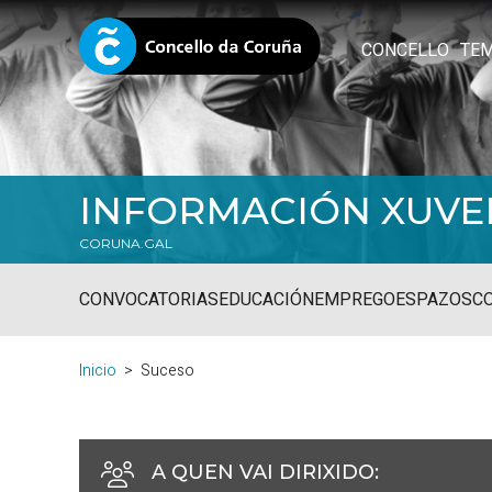
CONCELLO
TE
INFORMACIÓN XUVE
CORUNA.GAL
CONVOCATORIAS
EDUCACIÓN
EMPREGO
ESPAZOS
C
Inicio
Suceso
A QUEN VAI DIRIXIDO
: