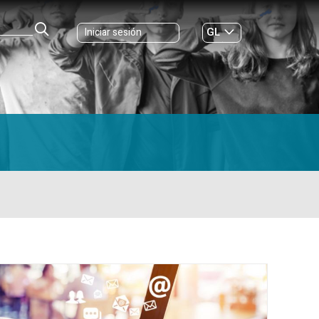
GL
Iniciar sesión
ES
|