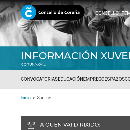
CONCELLO
TE
INFORMACIÓN XUVE
CORUNA.GAL
CONVOCATORIAS
EDUCACIÓN
EMPREGO
ESPAZOS
C
Inicio
Suceso
A QUEN VAI DIRIXIDO
: