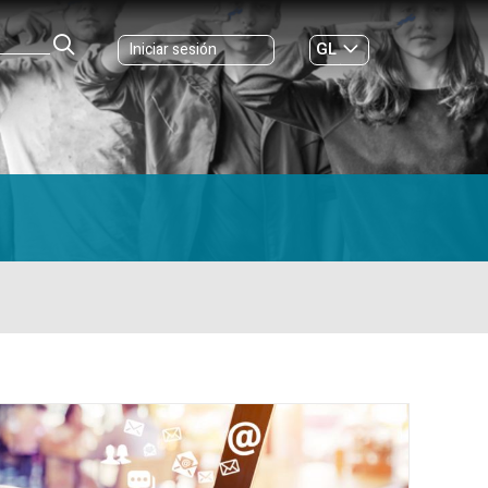
GL
Iniciar sesión
ES
|