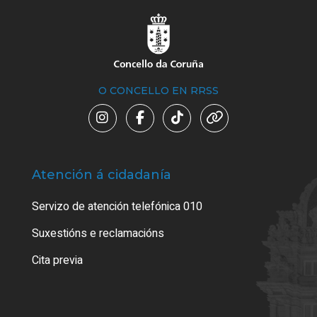
O CONCELLO EN RRSS
Atención á cidadanía
Trá
Servizo de atención telefónica 010
Empa
certi
Suxestións e reclamacións
Como
Cita previa
Tarx