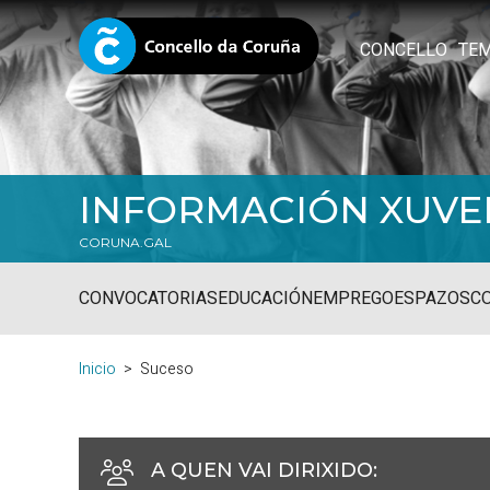
CONCELLO
TE
INFORMACIÓN XUVE
CORUNA.GAL
CONVOCATORIAS
EDUCACIÓN
EMPREGO
ESPAZOS
C
Inicio
Suceso
A QUEN VAI DIRIXIDO
: