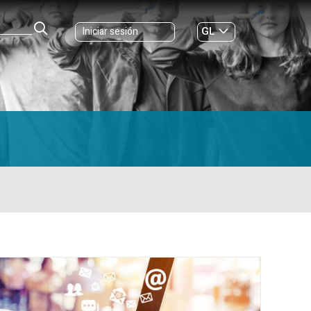
GL
Iniciar sesión
ES
|