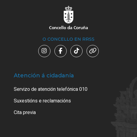
O CONCELLO EN RRSS
Atención á cidadanía
Trá
Servizo de atención telefónica 010
Empa
certi
Suxestións e reclamacións
Como
Cita previa
Tarx