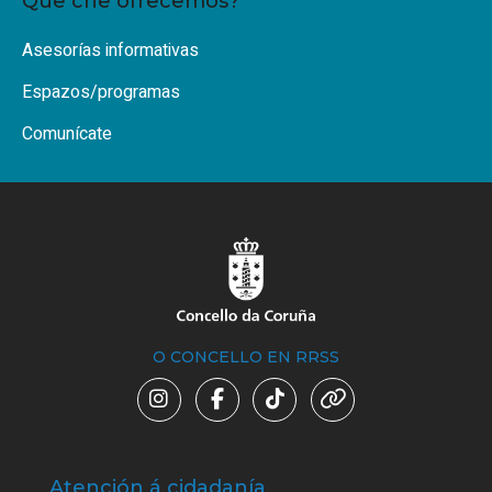
Que che ofrecemos?
Asesorías informativas
Espazos/programas
Comunícate
O CONCELLO EN RRSS
Atención á cidadanía
Trá