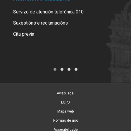
Servizo de atención telefónica 010
Empa
certi
Suxestións e reclamacións
Como
Cita previa
Tarx
Aviso legal
LOPD
Mapa web
Normas de uso
Accesibilidade