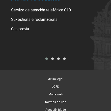
Servizo de atención telefónica 010
Empa
certi
Suxestións e reclamacións
Como
Cita previa
Tarx
Aviso legal
LOPD
Mapa web
Normas de uso
Accesibilidade