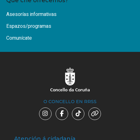
Que che ofrecemos?
Asesorías informativas
Espazos/programas
Comunícate
O CONCELLO EN RRSS
Atención á cidadanía
Trá