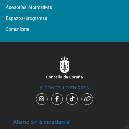
Asesorías informativas
Espazos/programas
Comunícate
O CONCELLO EN RRSS
Atención á cidadanía
Trá