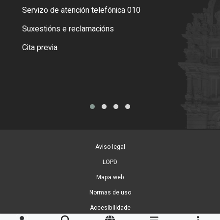
Servizo de atención telefónica 010
Empa
certi
Suxestións e reclamacións
Como
Cita previa
Tarx
Aviso legal
LOPD
Mapa web
Normas de uso
Accesibilidade