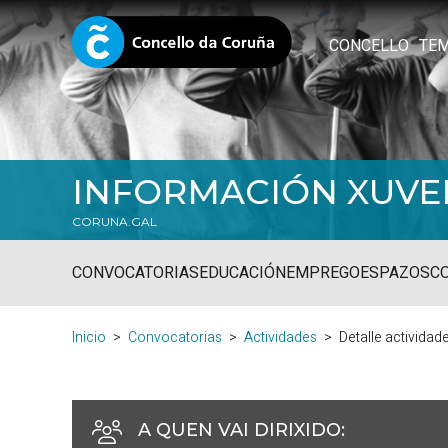
CONCELLO
TE
INFORMACIÓN XUVE
CORUNA.GAL
CONVOCATORIAS
EDUCACIÓN
EMPREGO
ESPAZOS
C
Inicio
Convocatorias
Actividades
Detalle actividad
A QUEN VAI DIRIXIDO
: