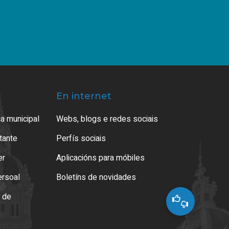
En internet
a municipal
Webs, blogs e redes sociais
atante
Perfís sociais
er
Aplicacións para móbiles
ersoal
Boletíns de novidades
o de