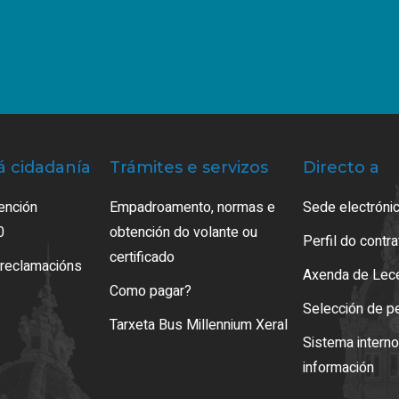
á cidadanía
Trámites e servizos
Directo a
ención
Empadroamento, normas e
Sede electrónic
0
obtención do volante ou
Perfil do contr
certificado
 reclamacións
Axenda de Lec
Como pagar?
Selección de p
Tarxeta Bus Millennium Xeral
Sistema intern
información