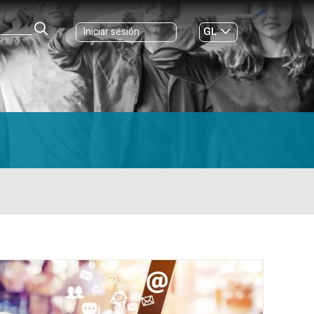
GL
Iniciar sesión
ES
|