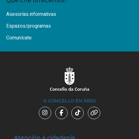
Que che ofrecemos?
Asesorías informativas
Espazos/programas
Comunícate
O CONCELLO EN RRSS
Atención á cidadanía
Trá