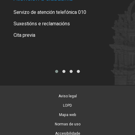
Servizo de atención telefónica 010
Empa
certi
Suxestións e reclamacións
Como
Cita previa
Tarx
Aviso legal
LOPD
Mapa web
Normas de uso
Accesibilidade