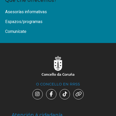
Que che ofrecemos?
Asesorías informativas
Espazos/programas
Comunícate
O CONCELLO EN RRSS
Atención á cidadanía
Trá